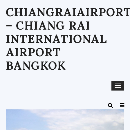
Skip
CHIANGRAIAIRPOR
to
content
– CHIANG RAI
INTERNATIONAL
AIRPORT
BANGKOK
Togg
navi