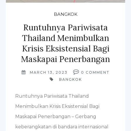
BANGKOK
Runtuhnya Pariwisata
Thailand Menimbulkan
Krisis Eksistensial Bagi
Maskapai Penerbangan
MARCH 13, 2023
0
COMMENT
BANGKOK
Runtuhnya Pariwisata Thailand
Menimbulkan Krisis Eksistensial Bagi
Maskapai Penerbangan – Gerbang
keberangkatan di bandara internasional