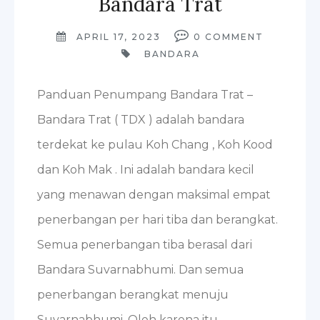
Bandara Trat
APRIL 17, 2023
0
COMMENT
BANDARA
Panduan Penumpang Bandara Trat –
Bandara Trat ( TDX ) adalah bandara
terdekat ke pulau Koh Chang , Koh Kood
dan Koh Mak . Ini adalah bandara kecil
yang menawan dengan maksimal empat
penerbangan per hari tiba dan berangkat.
Semua penerbangan tiba berasal dari
Bandara Suvarnabhumi. Dan semua
penerbangan berangkat menuju
Suvarnabhumi. Oleh karena itu,…