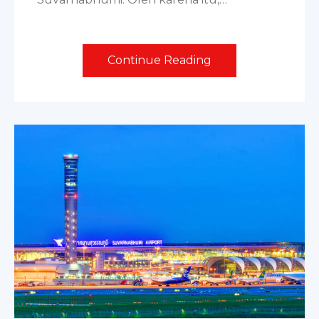
Continue Reading