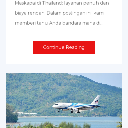
Maskapai di Thailand: layanan penuh dan
biaya rendah. Dalam postingan ini, kami
memberi tahu Anda bandara mana di…
Continue Reading