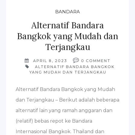
BANDARA
Alternatif Bandara
Bangkok yang Mudah dan
Terjangkau
APRIL 8, 2023
0
COMMENT
ALTERNATIF BANDARA BANGKOK
YANG MUDAH DAN TERJANGKAU
Alternatif Bandara Bangkok yang Mudah
dan Terjangkau – Berikut adalah beberapa
alternatif lain yang ramah anggaran dan
(relatif) bebas repot ke Bandara
Internasional Bangkok. Thailand dan