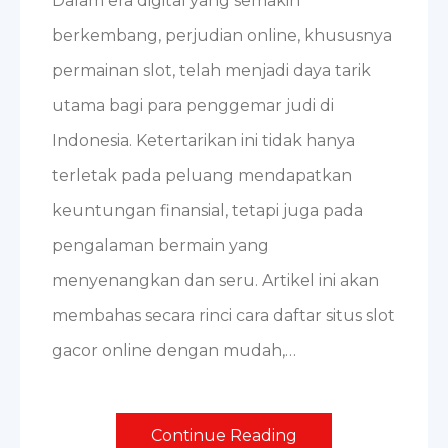
Dalam era digital yang semakin
berkembang, perjudian online, khususnya
permainan slot, telah menjadi daya tarik
utama bagi para penggemar judi di
Indonesia. Ketertarikan ini tidak hanya
terletak pada peluang mendapatkan
keuntungan finansial, tetapi juga pada
pengalaman bermain yang
menyenangkan dan seru. Artikel ini akan
membahas secara rinci cara daftar situs slot
gacor online dengan mudah,…
Continue Reading