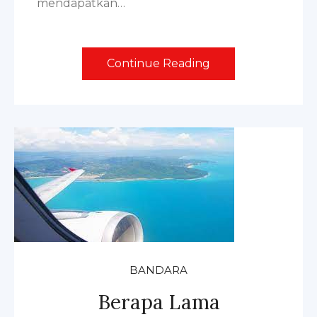
mendapatkan…
Continue Reading
BANDARA
Berapa Lama