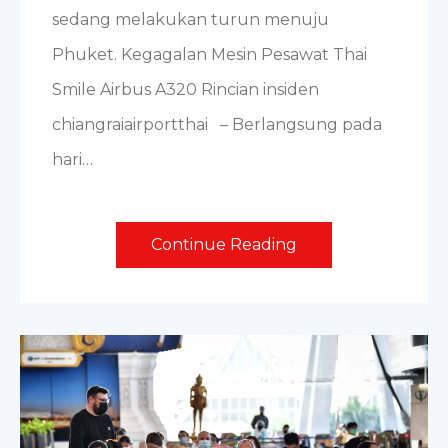
sedang melakukan turun menuju
Phuket. Kegagalan Mesin Pesawat Thai
Smile Airbus A320 Rincian insiden
chiangraiairportthai – Berlangsung pada
hari…
Continue Reading