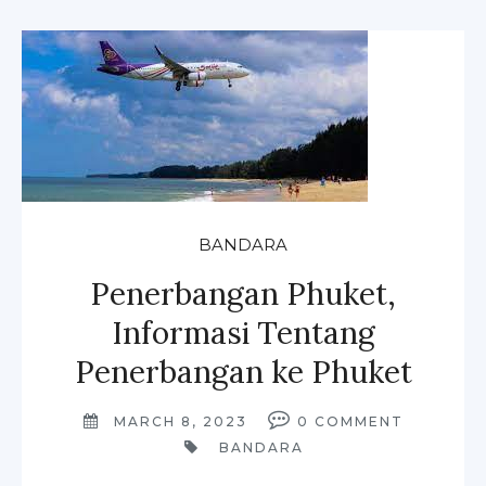
BANDARA
Penerbangan Phuket,
Informasi Tentang
Penerbangan ke Phuket
MARCH 8, 2023
0
COMMENT
BANDARA