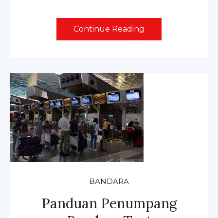
Continue Reading
BANDARA
Panduan Penumpang