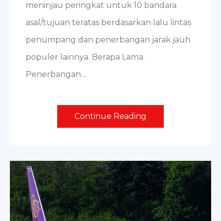
meninjau peringkat untuk 10 bandara
asal/tujuan teratas berdasarkan lalu lintas
penumpang dan penerbangan jarak jauh
populer lainnya. Berapa Lama
Penerbangan…
Continue Reading