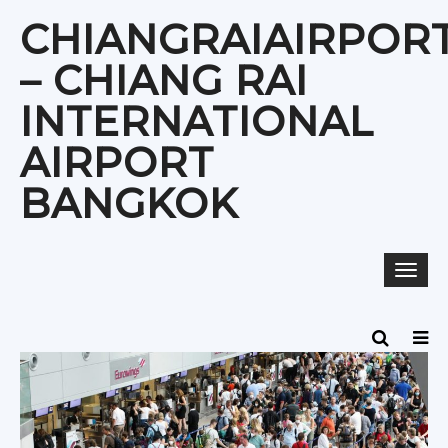
Skip
CHIANGRAIAIRPOR
to
content
– CHIANG RAI
INTERNATIONAL
AIRPORT
BANGKOK
Togg
navi