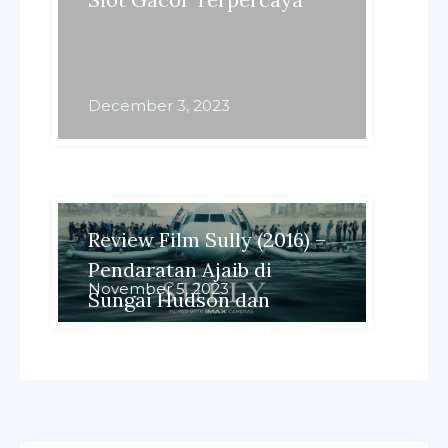
December 3, 2023
Review Film Sully (2016) –
Pendaratan Ajaib di
November 5, 2023
Sungai Hudson dan
Kecerdasan Kapten Sully