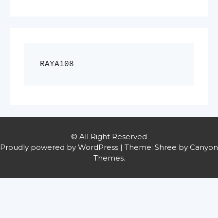
RAYA108
© All Right Reserved
Proudly powered by WordPress
|
Theme: Shree by
Canyon
Themes
.