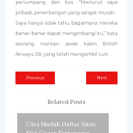
penumpang dan bos. “Menurut saya
pribadi, penerbangan yang sangat murah…
Saya hanya tidak tahu bagaimana mereka
benar-benar dapat mengimbangi itu,” kata
seorang mantan awak kabin British
Airways, 58, yang telah mengambil cuti.
Post
Previous
Next
Previous
Next
post:
post:
navigation
Related Posts
Cara Mudah Daftar Situs
Slot Gacor Terpercaya