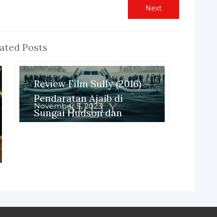
Next
Next
post:
ated Posts
Review Film Sully (2016) –
Pendaratan Ajaib di
November 5, 2023
Sungai Hudson dan
Kecerdasan Kapten Sully