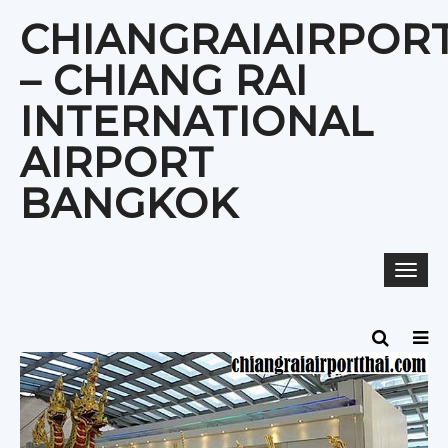
Skip
CHIANGRAIAIRPOR
to
content
– CHIANG RAI
INTERNATIONAL
AIRPORT
BANGKOK
Togg
navi