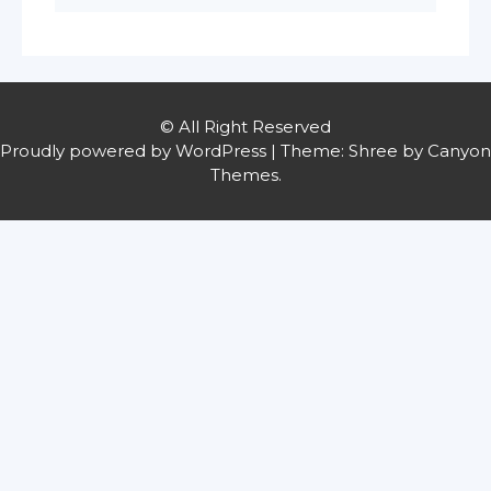
© All Right Reserved
Proudly powered by WordPress
|
Theme: Shree by
Canyon
Themes
.