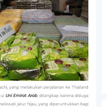
chi, yang melakukan perjalanan ke Thailand
lui
Uni Emirat Arab
, ditangkap karena diduga
ewati jalur hijau, yang diperuntukkan bagi