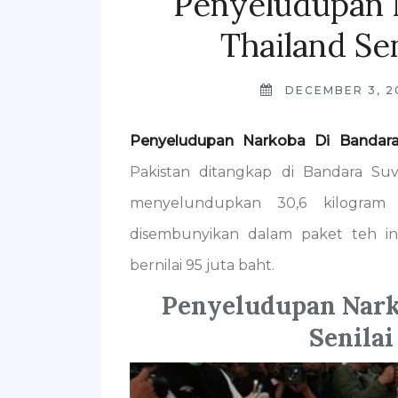
Penyeludupan 
Thailand Sen
DECEMBER 3, 2
Penyeludupan Narkoba Di Bandara 
Pakistan ditangkap di Bandara Su
menyelundupkan 30,6 kilogram 
disembunyikan dalam paket teh in
bernilai 95 juta baht.
Penyeludupan Nark
Senilai