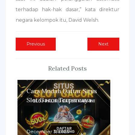
terhadap hak-hak dasar,” kata direktur
negara kelompok itu, David Welsh.
Post
Previous
Next
Previous
Next
post:
post:
navigation
Related Posts
Cara Mudah Daftar Situs
Slot Gacor Terpercaya
December 3, 2023