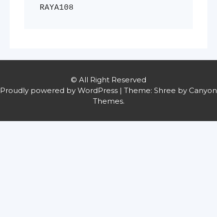
RAYA108
© All Right Reserved
Proudly powered by WordPress
|
Theme: Shree by
Canyon
Themes
.