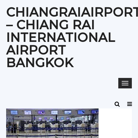
Skip
CHIANGRAIAIRPOR
to
content
– CHIANG RAI
INTERNATIONAL
AIRPORT
BANGKOK
Togg
navi