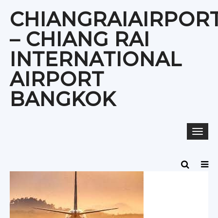
Skip
CHIANGRAIAIRPOR
to
content
– CHIANG RAI
INTERNATIONAL
AIRPORT
BANGKOK
Togg
navi