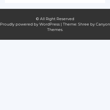
© All Right Reserved
Proudly powered by WordPress
|
Theme: Shree by
Canyon
Themes
.