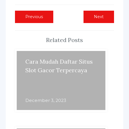
Post
Previous
Next
Previous
Next
post:
post:
navigation
Related Posts
Cara Mudah Daftar Situs
Slot Gacor Terpercaya
December 3, 2023