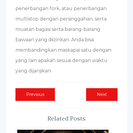
penerbangan fork, atau penerbangan
multistop dengan persinggahan, serta
muatan bagasi serta barang-barang
bawaan yang diizinkan. Anda bisa
membandingkan maskapai satu dengan
yang lain apakah sesuai dengan waktu
yang dijanjikan.
Post
Previous
Next
Previous
Next
post:
post:
navigation
Related Posts