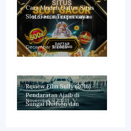
Cara Mudah Daftar Situs
Slot Gacor Terpercaya
December 3, 2023
Review Film Sully (2016) –
Pendaratan Ajaib di
November 5, 2023
Sungai Hudson dan
Kecerdasan Kapten Sully