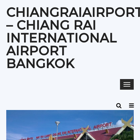
Skip
CHIANGRAIAIRPOR
to
content
– CHIANG RAI
INTERNATIONAL
AIRPORT
BANGKOK
Togg
navi