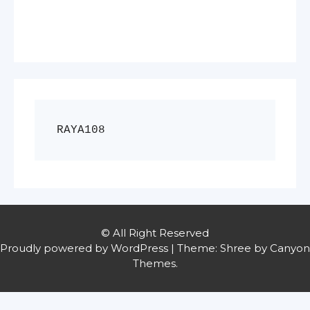
RAYA108
© All Right Reserved
Proudly powered by WordPress
|
Theme: Shree by
Canyon
Themes
.