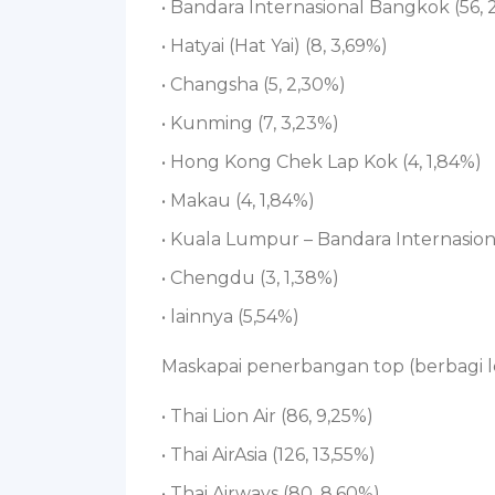
• Bandara Internasional Bangkok (56, 
• Hatyai (Hat Yai) (8, 3,69%)
• Changsha (5, 2,30%)
• Kunming (7, 3,23%)
• Hong Kong Chek Lap Kok (4, 1,84%)
• Makau (4, 1,84%)
• Kuala Lumpur – Bandara Internasiona
• Chengdu (3, 1,38%)
• lainnya (5,54%)
Maskapai penerbangan top (berbagi l
• Thai Lion Air (86, 9,25%)
• Thai AirAsia (126, 13,55%)
• Thai Airways (80, 8,60%)