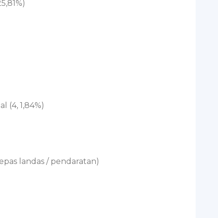
25,81%)
l (4, 1,84%)
epas landas / pendaratan)