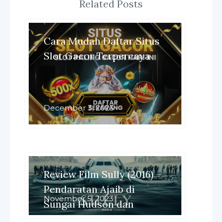
Related Posts
Cara Mudah Daftar Situs
Slot Gacor Terpercaya
December 3, 2023
Review Film Sully (2016) –
Pendaratan Ajaib di
November 5, 2023
Sungai Hudson dan
Kecerdasan Kapten Sully