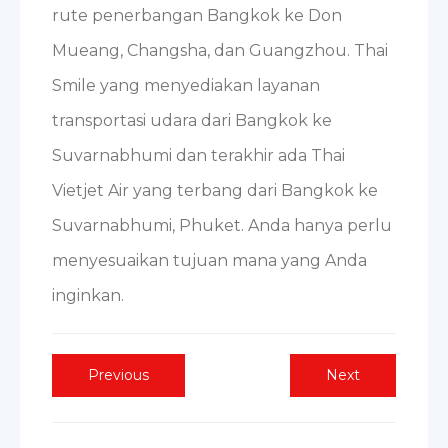
rute penerbangan Bangkok ke Don
Mueang, Changsha, dan Guangzhou. Thai
Smile yang menyediakan layanan
transportasi udara dari Bangkok ke
Suvarnabhumi dan terakhir ada Thai
Vietjet Air yang terbang dari Bangkok ke
Suvarnabhumi, Phuket. Anda hanya perlu
menyesuaikan tujuan mana yang Anda
inginkan.
Post
Previous
Next
Previous
Next
post:
post:
navigation