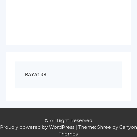
RAYA108
© All Right Reserved
Proudly powered by WordPress
|
Theme: Shree by
Canyon
Themes
.