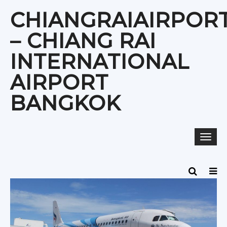
Skip
CHIANGRAIAIRPOR
to
content
– CHIANG RAI
INTERNATIONAL
AIRPORT
BANGKOK
Togg
navi