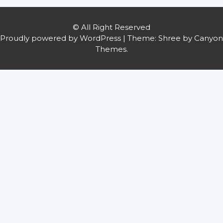
© All Right Reserved
Proudly powered by WordPress
|
Theme: Shree by
Canyon
Themes
.