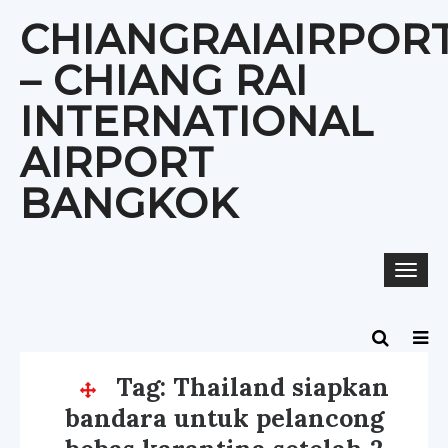
Skip
CHIANGRAIAIRPOR
to
content
– CHIANG RAI
INTERNATIONAL
AIRPORT
BANGKOK
Togg
navi
Tag:
Thailand siapkan
bandara untuk pelancong