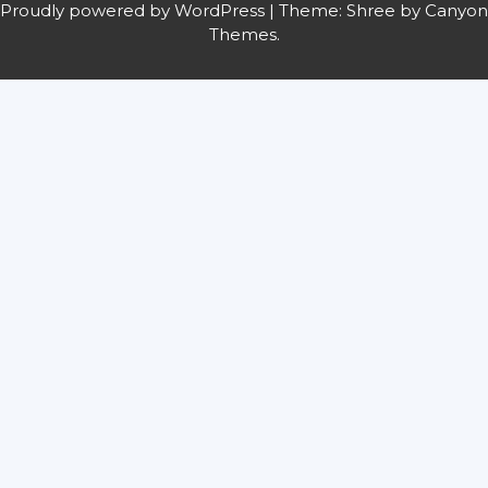
Proudly powered by WordPress
|
Theme: Shree by
Canyon
Themes
.