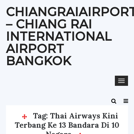
Skip
CHIANGRAIAIRPOR
to
content
– CHIANG RAI
INTERNATIONAL
AIRPORT
BANGKOK
Togg
navi
Tag:
Thai Airways Kini
Terbang Ke 13 Bandara Di 10