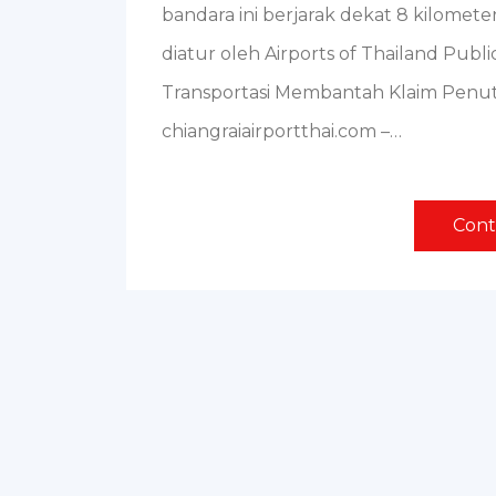
bandara ini berjarak dekat 8 kilomet
diatur oleh Airports of Thailand Publ
Transportasi Membantah Klaim Penu
chiangraiairportthai.com –…
Cont