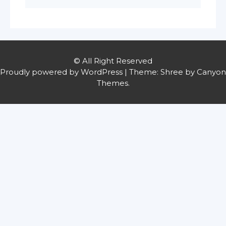
© All Right Reserved
Proudly powered by WordPress
|
Theme: Shree by
Canyon
Themes
.