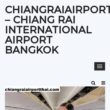
Skip
CHIANGRAIAIRPOR
to
content
– CHIANG RAI
INTERNATIONAL
AIRPORT
BANGKOK
Togg
navi