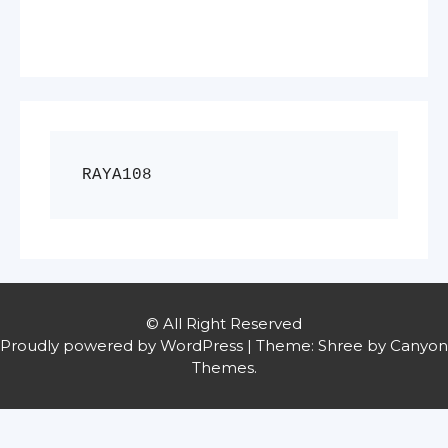
RAYA108
© All Right Reserved
Proudly powered by WordPress
|
Theme: Shree by
Canyon
Themes
.