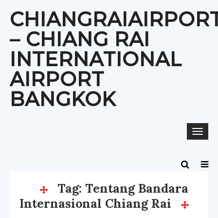
Skip
CHIANGRAIAIRPOR
to
content
– CHIANG RAI
INTERNATIONAL
AIRPORT
BANGKOK
Togg
navi
Tag:
Tentang Bandara
Internasional Chiang Rai