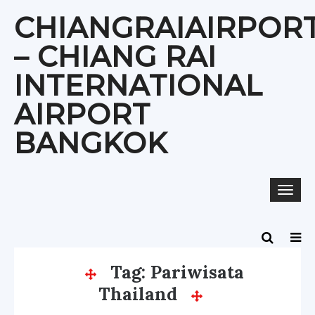
Skip
CHIANGRAIAIRPOR
to
content
– CHIANG RAI
INTERNATIONAL
AIRPORT
BANGKOK
Togg
navi
Tag:
Pariwisata
Thailand