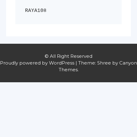
RAYA108
© All Right Reserved
Proudly powered by WordPress
|
Theme: Shree by
Canyon
Themes
.