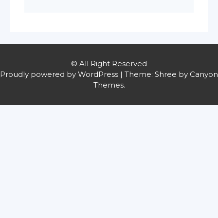
© All Right Reserved
Proudly powered by WordPress
|
Theme: Shree by
Canyon
Themes
.