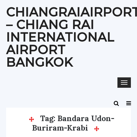
Skip
CHIANGRAIAIRPOR
to
content
– CHIANG RAI
INTERNATIONAL
AIRPORT
BANGKOK
Togg
navi
Tag:
Bandara Udon-
Buriram-Krabi