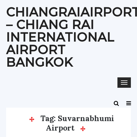
Skip
CHIANGRAIAIRPOR
to
content
– CHIANG RAI
INTERNATIONAL
AIRPORT
BANGKOK
Togg
navi
Tag:
Suvarnabhumi
Airport