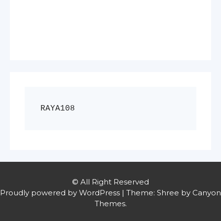
RAYA108
© All Right Reserved
Proudly powered by WordPress
|
Theme: Shree by
Canyon
Themes
.